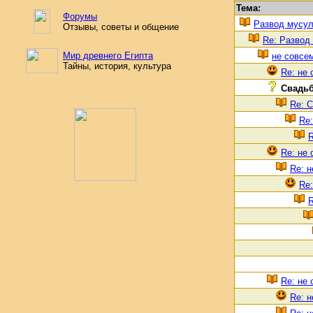
Тема:
Форумы
Развод мусу
Отзывы, советы и общение
Re: Развод
Мир древнего Египта
не совсе
Тайны, история, культура
Re: не 
Свадьб
Re: С
Re:
R
Re: не 
Re: н
Re:
R
Re: не 
Re: н