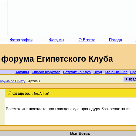
Фотографии
Форумы
О Египте
Погода
форума Египетского Клуба
Архивы
|
Список Форумов
|
Вступить в Клуб
|
Вход
|
Кто в On-Line
|
Пр
орума по Египту
: Архивы
Свадьба...
[re: Anhar]
Расскажите пожалста про гражданскую процедуру бракосочетания....
Вся Ветвь