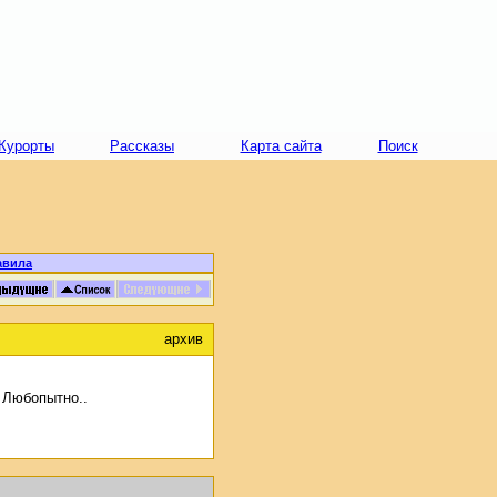
Курорты
Рассказы
Карта сайта
Поиск
авила
архив
 Любопытно..