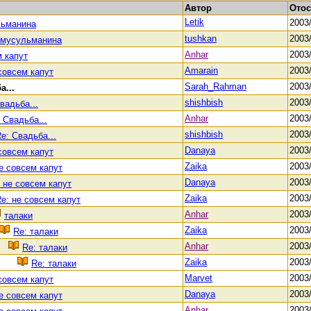
Автор
Отос
Letik
2003
льманина
tushkan
2003/
 мусульманина
Anhar
2003
м капут
Amarain
2003
совсем капут
Sarah_Rahman
2003
а...
shishbish
2003
вадьба...
Anhar
2003
 Свадьба...
shishbish
2003
e: Свадьба...
Danaya
2003
совсем капут
Zaika
2003
е совсем капут
Danaya
2003
 не совсем капут
Zaika
2003
e: не совсем капут
Anhar
2003
талаки
Zaika
2003
Re: талаки
Anhar
2003
Re: талаки
Zaika
2003
Re: талаки
Marvet
2003
совсем капут
Danaya
2003
е совсем капут
Anhar
2003