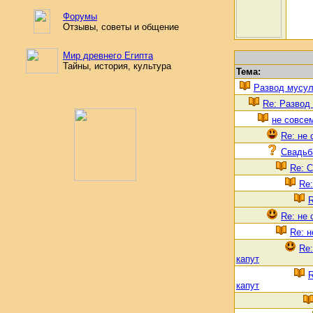
Форумы
Отзывы, советы и общение
Мир древнего Египта
Тайны, история, культура
Тема:
Развод мусу
Re: Развод
не совсе
Re: не 
Свадьба
Re: С
Re:
R
Re: не 
Re: н
Re:
капут
R
капут