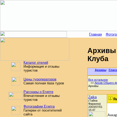
Главная
Фотог
Архивы 
Клуба
Каталог отелей
Информация и отзывы
Архивы
|
Спис
туристов
Цены туроператоров
Все остальное
>>
Архив Общего ф
Самая полная база туров
Архивы
Рассказы о Египте
Впечатления и отзывы
Zaika
Re
туристов
(Тайна
Фараона)
Фотографии Египта
2003/07/01
15:47
Галереи от посетителей
сайта
Анхар